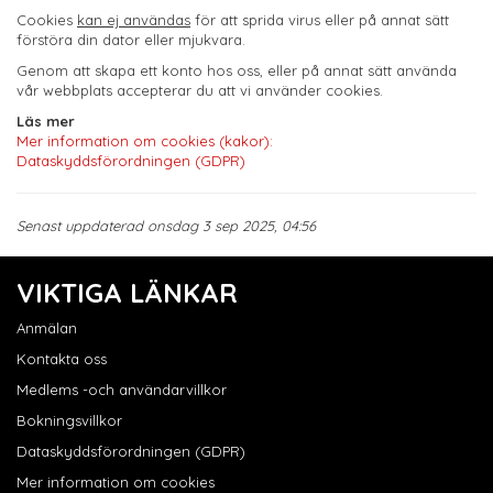
Cookies
kan ej användas
för att sprida virus eller på annat sätt
förstöra din dator eller mjukvara.
Genom att skapa ett konto hos oss, eller på annat sätt använda
vår webbplats accepterar du att vi använder cookies.
Läs mer
Mer information om cookies (kakor):
Dataskyddsförordningen (GDPR)
Senast uppdaterad onsdag 3 sep 2025, 04:56
VIKTIGA LÄNKAR
Anmälan
Kontakta oss
Medlems -och användarvillkor
Bokningsvillkor
Dataskyddsförordningen (GDPR)
Mer information om cookies