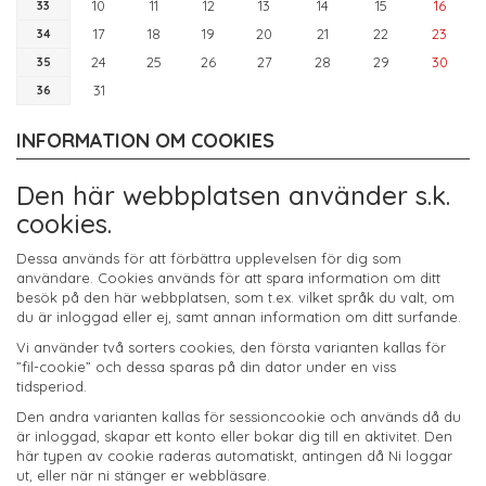
10
11
12
13
14
15
16
33
17
18
19
20
21
22
23
34
24
25
26
27
28
29
30
35
31
36
INFORMATION OM COOKIES
Den här webbplatsen använder s.k.
cookies.
Dessa används för att förbättra upplevelsen för dig som
användare. Cookies används för att spara information om ditt
besök på den här webbplatsen, som t.ex. vilket språk du valt, om
du är inloggad eller ej, samt annan information om ditt surfande.
Vi använder två sorters cookies, den första varianten kallas för
”fil-cookie” och dessa sparas på din dator under en viss
tidsperiod.
Den andra varianten kallas för sessioncookie och används då du
är inloggad, skapar ett konto eller bokar dig till en aktivitet. Den
här typen av cookie raderas automatiskt, antingen då Ni loggar
ut, eller när ni stänger er webbläsare.